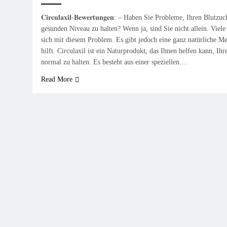
𝐂𝐢𝐫𝐜𝐮𝐥𝐚𝐱𝐢𝐥-𝐁𝐞𝐰𝐞𝐫𝐭𝐮𝐧𝐠𝐞𝐧: – Haben Sie Probleme, Ihren Blu
gesunden Niveau zu halten? Wenn ja, sind Sie nicht allein. Viel
sich mit diesem Problem. Es gibt jedoch eine ganz natürliche Me
hilft. Circulaxil ist ein Naturprodukt, das Ihnen helfen kann, Ih
normal zu halten. Es besteht aus einer speziellen…
Read More