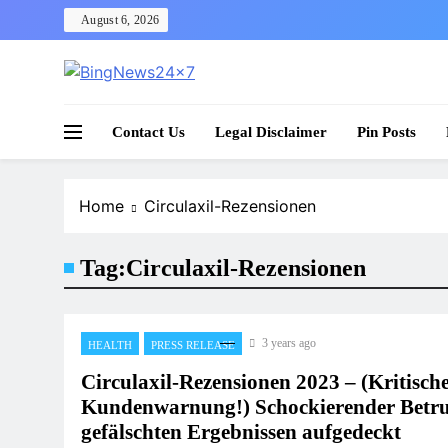
Skip
August 6, 2026
to
content
The Bing News 24×7 : World News – All Breaking
Bing News 24×7
Contact Us
Legal Disclaimer
Pin Posts
Home
Circulaxil-Rezensionen
Tag:
Circulaxil-Rezensionen
3 years ago
HEALTH
PRESS RELEASE
Circulaxil-Rezensionen 2023 – (Kritisch
Kundenwarnung!) Schockierender Betru
gefälschten Ergebnissen aufgedeckt